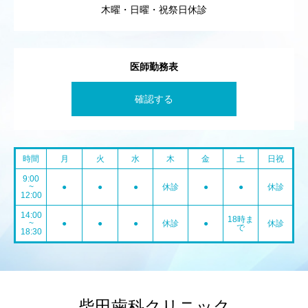
木曜・日曜・祝祭日休診
医師勤務表
確認する
時間
月
火
水
木
金
土
日祝
9:00
~
●
●
●
休診
●
●
休診
12:00
14:00
18時ま
~
●
●
●
休診
●
休診
で
18:30
柴田歯科クリニック