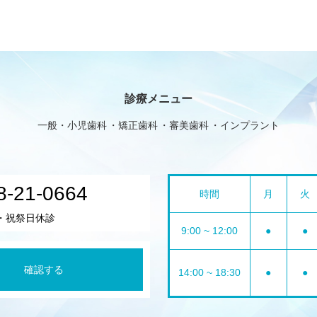
診療メニュー
一般・小児歯科
矯正歯科
審美歯科
インプラント
8-21-0664
時間
月
火
・祝祭日休診
9:00 ~ 12:00
●
●
確認する
14:00 ~ 18:30
●
●