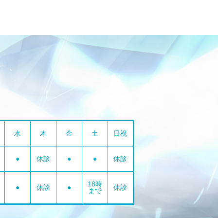
水
木
金
土
日祝
●
休診
●
●
休診
18時
●
休診
●
休診
まで