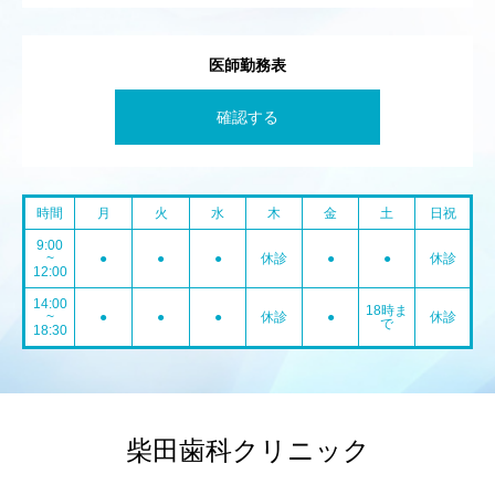
医師勤務表
確認する
時間
月
火
水
木
金
土
日祝
9:00
~
●
●
●
休診
●
●
休診
12:00
14:00
18時ま
~
●
●
●
休診
●
休診
で
18:30
柴田歯科クリニック