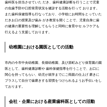
歯科医を担当させていた だき、歯科健康診断を行うことで児童
の虫歯予防や口腔発育状況を健診する活動を行って おります。
また歯科保健指導も行なっており、小学校にお時間をとっていた
だきお口の授業及び歯み がき教室を開くことで、児童自身に歯
の健康の重要性を理解してもらうと同時に食育やセ ルフケアも
行えるよう支援しております。
幼稚園における園医としての活動
市内の今市中央幼稚園、長畑幼稚園、及び原町みどり保育園の園
医として、歯科健康診断や 歯科保健指導を行うことで、お口に
関心を持ってもらい、幼児が就学までにご両親の仕上げ 磨きに
プラスして自分で歯磨きする習慣をつけられるようお手伝いをし
ております。
会社・企業における産業歯科医としての活動